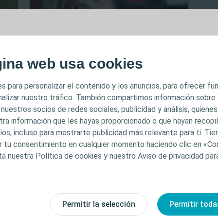
MPORTANTE
gina web usa cookies
 previsto para profesionales sanitarios únicamente. El c
Formar en el cateterismo
Re
s para personalizar el contenido y los anuncios, para ofrecer f
re
intermitente (CI) a los pacientes
Lif
inado a fines informativos y formativos y puede no ser 
analizar nuestro tráfico. También compartimos información sobre
dicciones. Coloplast no proporciona asesoramiento médic
 nuestros socios de redes sociales, publicidad y análisis, quiene
Obtén una visión general de los beneficios
La 
l contenido no pretenden constituir asesoramiento médi
tra información que les hayas proporcionado o que hayan recopila
a
del CI, así como las respuestas a algunas
cen
ios, incluso para mostrarte publicidad más relevante para ti. Ti
stituir en modo alguno el criterio médico independiente
de las preocupaciones más comunes que
for
car tu consentimiento en cualquier momento haciendo clic en «Co
tu paciente puede tener antes de
a a
itario capacitado y autorizado. La responsabilidad de la
ta nuestra Política de cookies y nuestro Aviso de privacidad pa
comenzar el CI.
mo
en el profesional sanitario. Para obtener información d
resentados o expuestos, incluidas las instrucciones de u
Leer ahora
nes, riesgos, efectos, precauciones y advertencias, cons
e uso (IdU) del producto antes de su uso. Además, al cr
Permitir la selección
Permitir toda
 acepta recibir información sobre cualquier cambio o act