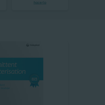
hacerlo
Lee o descarga el manual