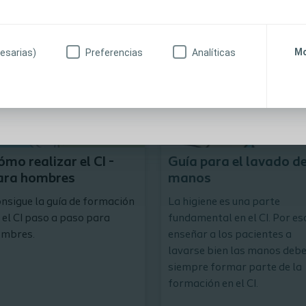
licitudes de comentarios, encuestas o temas nuevos o p
ibirá contenidos de comercialización ni otros materiale
es
miento explícito.
Mo
esarias)
Preferencias
Analíticas
Decarga la guía para usuarios
anitario
No soy profesional sanitario
ómo realizar el CI -
Guía para el lavado d
ara hombres
manos
nsigue la guía de formación
La higiene es una parte
 el CI paso a paso para
fundamental en el CI. Por es
mbres.
enseñar a los pacientes a
lavarse bien las manos deb
siempre formar parte de la
formación en el CI.