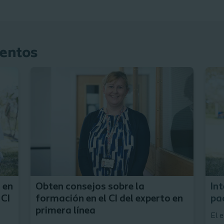
entos
Saber más
 en
Obten consejos sobre la
Int
 CI
formación en el CI del experto en
pa
primera línea
El 