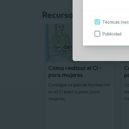
contenidos, so
interés. No rec
Recursos para pacient
sin su consenti
Técnicas (nec
Publicidad
Soy profesional s
Cómo realizar el CI -
C
para mujeres
p
Consigue la guía de formación
Co
en el CI paso a paso para
en
mujeres.
ho