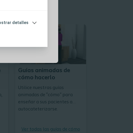
róximos de
s promocionales
strar detalles
Decarga la guía para usuarios
Descarga la guía
e
Guías animadas de
cómo hacerlo
Utilice nuestras guías
o,
animadas de "cómo" para
enseñar a sus pacientes a
e
autocateterizarse.
Ver todas las guías de cómo