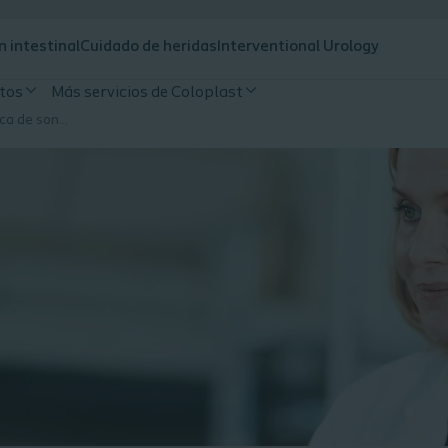
n intestinal
Cuidado de heridas
Interventional Urology
tos
Más servicios de Coloplast
La formación en la técnica de sondaje