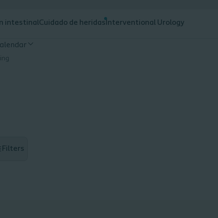
n intestinal
Cuidado de heridas
Interventional Urology
alendar
ning
Filters