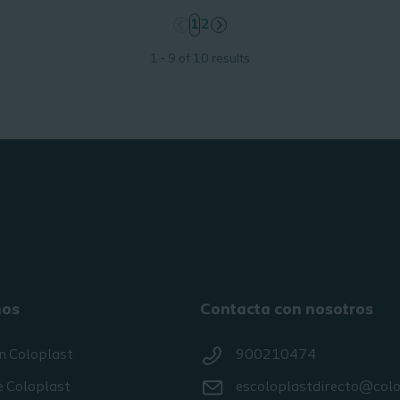
page
1
page
2
1 - 9 of 10 results
nos
Contacta con nosotros
n Coloplast
900210474
e Coloplast
escoloplastdirecto@col