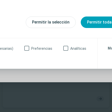
resentados o expuestos, incluidas las instrucciones de u
nes, riesgos, efectos, precauciones y advertencias, cons
e uso (IdU) del producto antes de su uso. Además, al cr
Permitir la selección
Permitir toda
 acepta recibir información sobre cualquier cambio o act
licitudes de comentarios, encuestas o temas nuevos o p
ibirá contenidos de comercialización ni otros materiale
miento explícito.
Mo
esarias)
Preferencias
Analíticas
Interventional Urology
Surgical techniques
anitario
No soy profesional sanitario
Titan® Touch IPP Patient Demonstration