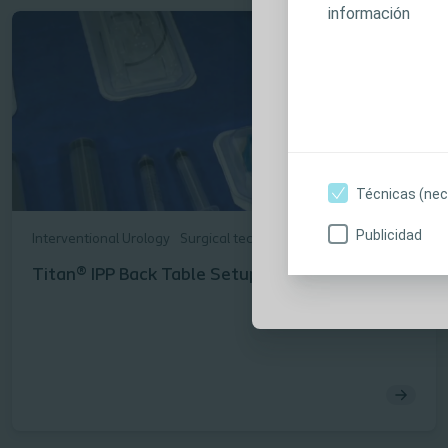
información
los productos p
contraindicacio
instrucciones d
iniciar sesión,
contenidos, so
interés. No rec
sin su consenti
Técnicas (nec
Publicidad
Interventional Urology
Surgical techniques
Soy profesional s
Titan® IPP Back Table Setup