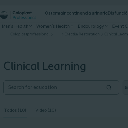
Ostomía
Incontinencia urinaria
Disfunció
Men's Health
Women's Health
Endourology
Event C
Coloplastprofessional
…
Erectile Restoration
Clinical Lear
Clinical Learning
Todos (10)
Video (10)