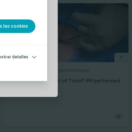
so,
ulte las
ear una cuenta e
s las cookies
ualización de
róximos de
s promocionales
strar detalles
Interventional Urology
Surgical techniques
Infrapubic Placement of Titan® IPP performed
by Dr. Paul Perito