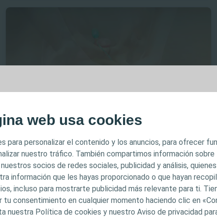
MPORTANTE
gina web usa cookies
Interventional Urology
Surgical techniques
Titan® IPP Inflate and Deflate Animation
 previsto para profesionales sanitarios únicamente. El c
s para personalizar el contenido y los anuncios, para ofrecer f
inado a fines informativos y formativos y puede no ser 
analizar nuestro tráfico. También compartimos información sobre
dicciones. Coloplast no proporciona asesoramiento médic
 nuestros socios de redes sociales, publicidad y análisis, quiene
l contenido no pretenden constituir asesoramiento médi
tra información que les hayas proporcionado o que hayan recopila
ios, incluso para mostrarte publicidad más relevante para ti. Ti
stituir en modo alguno el criterio médico independiente
car tu consentimiento en cualquier momento haciendo clic en «Co
itario capacitado y autorizado. La responsabilidad de la
ta nuestra Política de cookies y nuestro Aviso de privacidad pa
en el profesional sanitario. Para obtener información d