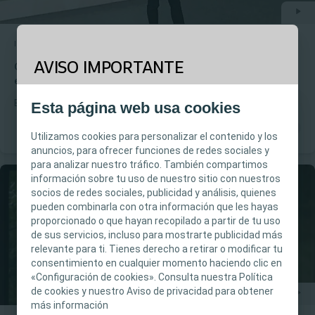
Incontinencia urinaria
Webinar
AVISO IMPORTANTE
Coloplast Talks - Participación de pacientes y familiares
en la formación en el CI
Este sitio está previsto para profesionales
Es importante que los pacientes y sus familiares participen en
Esta página web usa cookies
sanitarios únicamente. El contenido del sitio está
las decisiones relativas al autosondaje intermitente. Aprende por
qué - y cómo hacerlo.
destinado a fines informativos y formativos y
Utilizamos cookies para personalizar el contenido y los
puede no ser apropiado para todas las
anuncios, para ofrecer funciones de redes sociales y
para analizar nuestro tráfico. También compartimos
jurisdicciones. Coloplast no proporciona
información sobre tu uso de nuestro sitio con nuestros
asesoramiento médico, y la información y el
socios de redes sociales, publicidad y análisis, quienes
contenido no pretenden constituir
pueden combinarla con otra información que les hayas
asesoramiento médico, jurídico ni comercial ni
proporcionado o que hayan recopilado a partir de tu uso
sustituir en modo alguno el criterio médico
de sus servicios, incluso para mostrarte publicidad más
relevante para ti. Tienes derecho a retirar o modificar tu
independiente de un profesional sanitario
consentimiento en cualquier momento haciendo clic en
capacitado y autorizado. La responsabilidad de
«Configuración de cookies». Consulta nuestra Política
la atención al paciente recae en el profesional
de cookies y nuestro Aviso de privacidad para obtener
sanitario. Para obtener información detallada
más información