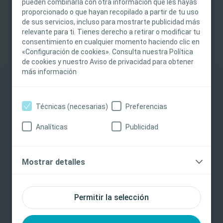
pueden combinarla con otra información que les hayas
asesoramiento médico, jurídico ni comercial ni
proporcionado o que hayan recopilado a partir de tu uso
sustituir en modo alguno el criterio médico
de sus servicios, incluso para mostrarte publicidad más
relevante para ti. Tienes derecho a retirar o modificar tu
independiente de un profesional sanitario
consentimiento en cualquier momento haciendo clic en
capacitado y autorizado. La responsabilidad de
«Configuración de cookies». Consulta nuestra Política
la atención al paciente recae en el profesional
de cookies y nuestro Aviso de privacidad para obtener
sanitario. Para obtener información detallada
más información
sobre los productos presentados o expuestos,
incluidas las instrucciones de uso,
contraindicaciones, riesgos, efectos,
Técnicas (necesarias)
Preferencias
precauciones y advertencias, consulte las
Analíticas
Publicidad
instrucciones de uso (IdU) del producto antes de
su uso. Además, al crear una cuenta e iniciar
sesión, acepta recibir información sobre
Mostrar detalles
cualquier cambio o actualización de contenidos,
solicitudes de comentarios, encuestas o temas
nuevos o próximos de interés. No recibirá
Permitir la selección
contenidos de comercialización ni otros
materiales promocionales sin su consentimiento