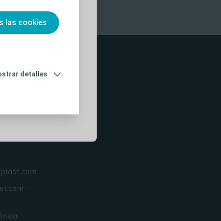
ulte las
ear una cuenta e
s las cookies
ualización de
róximos de
s promocionales
strar detalles
oplast.com
st.com -
ónica: