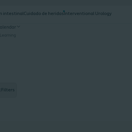
n intestinal
Cuidado de heridas
Interventional Urology
alendar
 Learning
Filters