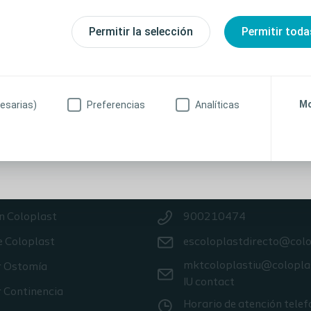
nes, riesgos, efectos, precauciones y advertencias, cons
e uso (IdU) del producto antes de su uso. Además, al cr
Permitir la selección
Permitir toda
 acepta recibir información sobre cualquier cambio o act
licitudes de comentarios, encuestas o temas nuevos o p
ibirá contenidos de comercialización ni otros materiale
miento explícito.
Mo
esarias)
Preferencias
Analíticas
anitario
No soy profesional sanitario
nos
Contacta con nosotros
n Coloplast
900210474
e Coloplast
escoloplastdirecto@col
mktcoloplastiu@colopla
r Ostomía
IU contact
 Continencia
Horario de atención telef