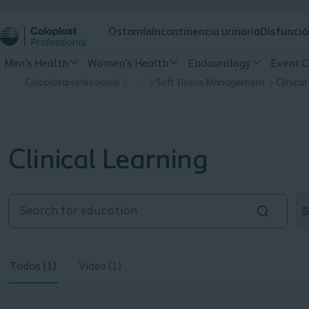
Ostomía
Incontinencia urinaria
Disfunció
Men's Health
Women's Health
Endourology
Event C
Coloplastprofessional
…
Soft Tissue Management
Clinical
Clinical Learning
Todos (1)
Video (1)