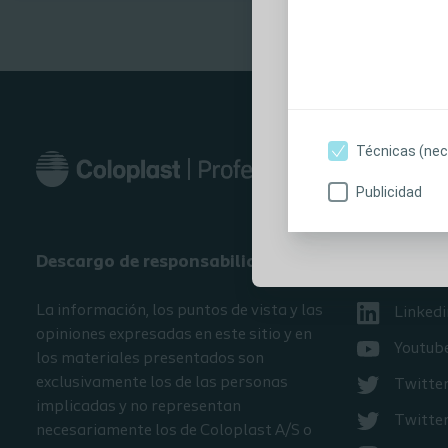
contraindicacio
instrucciones d
iniciar sesión,
contenidos, so
interés. No rec
sin su consenti
Técnicas (nec
Publicidad
Soy profesional s
Descargo de responsabilidad
Encuéntra
La información, los puntos de vista y las
Linkedi
opiniones expresadas en este sitio y en
Youtub
los materiales presentados son
exclusivamente los de las personas
Twitte
implicadas y no representan
Twitter
necesariamente los de Coloplast A/S o