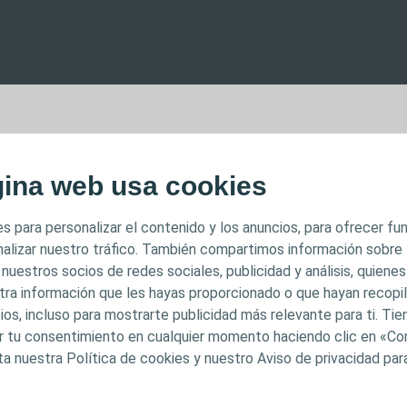
MPORTANTE
gina web usa cookies
 previsto para profesionales sanitarios únicamente. El c
s para personalizar el contenido y los anuncios, para ofrecer f
inado a fines informativos y formativos y puede no ser 
analizar nuestro tráfico. También compartimos información sobre
dicciones. Coloplast no proporciona asesoramiento médic
 nuestros socios de redes sociales, publicidad y análisis, quiene
l contenido no pretenden constituir asesoramiento médi
tra información que les hayas proporcionado o que hayan recopila
ios, incluso para mostrarte publicidad más relevante para ti. Ti
stituir en modo alguno el criterio médico independiente
car tu consentimiento en cualquier momento haciendo clic en «Co
itario capacitado y autorizado. La responsabilidad de la
ta nuestra Política de cookies y nuestro Aviso de privacidad pa
en el profesional sanitario. Para obtener información d
resentados o expuestos, incluidas las instrucciones de u