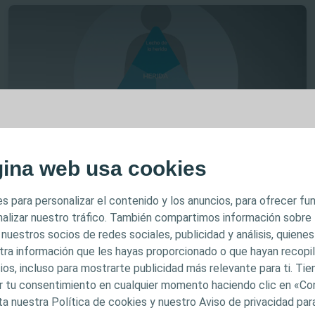
MPORTANTE
gina web usa cookies
Cuidado de heridas
Herramienta
Formulario de Evaluación de las Heridas
 previsto para profesionales sanitarios únicamente. El c
s para personalizar el contenido y los anuncios, para ofrecer f
inado a fines informativos y formativos y puede no ser 
analizar nuestro tráfico. También compartimos información sobre
dicciones. Coloplast no proporciona asesoramiento médic
 nuestros socios de redes sociales, publicidad y análisis, quiene
l contenido no pretenden constituir asesoramiento médi
tra información que les hayas proporcionado o que hayan recopila
ios, incluso para mostrarte publicidad más relevante para ti. Ti
stituir en modo alguno el criterio médico independiente
car tu consentimiento en cualquier momento haciendo clic en «Co
itario capacitado y autorizado. La responsabilidad de la
ta nuestra Política de cookies y nuestro Aviso de privacidad pa
en el profesional sanitario. Para obtener información d