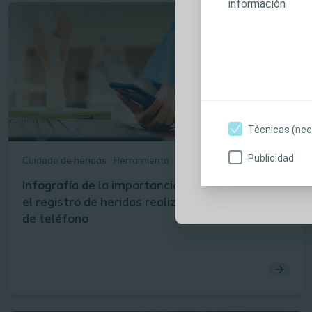
información
los productos p
contraindicacio
instrucciones d
iniciar sesión,
contenidos, so
interés. No rec
sin su consenti
Técnicas (nec
Publicidad
Cuidado de heridas
Herramienta
Soy profesional s
Infografía de la importancia de la fotografía en
el registro de heridas realizado con una cámara
de teléfono