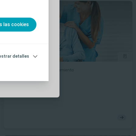
so,
ulte las
ear una cuenta e
s las cookies
ualización de
róximos de
s promocionales
strar detalles
Cuidado de heridas
Herramienta
Úlceras por presión