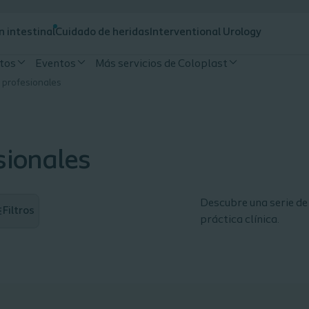
n intestinal
Cuidado de heridas
Interventional Urology
tos
Eventos
Más servicios de Coloplast
 profesionales
sionales
Descubre una serie de
Filtros
práctica clínica.