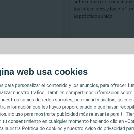
sobre cómo evaluar y manej
las infecciones y los biofilm
la práctica clínica
Ver publicación
Ver publicación
MPORTANTE
gina web usa cookies
 previsto para profesionales sanitarios únicamente. El c
s para personalizar el contenido y los anuncios, para ofrecer f
inado a fines informativos y formativos y puede no ser 
analizar nuestro tráfico. También compartimos información sobre
dicciones. Coloplast no proporciona asesoramiento médic
 nuestros socios de redes sociales, publicidad y análisis, quiene
l contenido no pretenden constituir asesoramiento médi
tra información que les hayas proporcionado o que hayan recopila
ios, incluso para mostrarte publicidad más relevante para ti. Ti
stituir en modo alguno el criterio médico independiente
car tu consentimiento en cualquier momento haciendo clic en «Co
itario capacitado y autorizado. La responsabilidad de la
ta nuestra Política de cookies y nuestro Aviso de privacidad pa
en el profesional sanitario. Para obtener información d