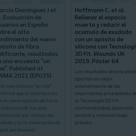
arcía Domínguez J et
Hoffmann C. et al.
l. Evaluación de
Rellenar el espacio
suarios en España
muerto y reducir el
obre el alto
acúmulo de exudado
endimiento del nuevo
con un apósito de
pósito de fibra
silicona con Tecnolog
elificante, resultados
3D Fit. Wounds UK
e una encuesta "on
2019. Póster 64
ne". Published at
Los resultados de este póst
WMA 2021 (EP035)
aportan un mejor
te cuestionario "on line"
entendimiento de las
nfirmó que la satisfacción
importantes propiedades d
n el nuevo apósito de fibra
la Tecnología 3D Fit:
 hidrocoloide fue alta,
confomabilidad, absorción
stacando por manejo del
vertical y retención bajo
udado y la no maceración de
presión.
 piel perilesional.