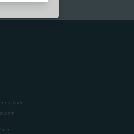
Association, EWMA). Actualmente podrá encontrar 4
módulos disponibles. Tras finalizar cada módulo
podrá obtener un certificado del curso avalado por la
EWMA.
oplast.com
st.com -
ónica: