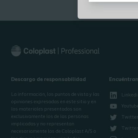
de pierna y los componentes esenciales del
tratamiento de las úlceras de pierna Para aprobar
este curso necesitará una puntuación mínima del
70% para recibir un certificado avalado por la
EWMA. ¿Qué es el programa de formación HEAL?
Healthcare Excellence through Access and Learning
(HEAL) El programa de formación HEAL forma parte
del compromiso de Coloplast de profundizar en los
conocimientos y el asesoramiento en el cuidado de
heridas y de la piel. El objetivo del curso es ampliar el
conocimiento actual sobre los principios de la
Descargo de responsabilidad
Encuéntra
cicatrización de heridas y mejorar los estándares de
cuidados para los pacientes con heridas en todo el
La información, los puntos de vista y las
Linkedi
mundo. El contenido del curso ha sido desarrollado
opiniones expresadas en este sitio y en
Youtub
por expertos internacionales en el cuidado de heridas
los materiales presentados son
y avalado por la Asociación Europea para el Cuidado
exclusivamente los de las personas
Twitte
de las Heridas (European Wound Management
implicadas y no representan
Twitter
Association, EWMA). Actualmente podrá encontrar 4
necesariamente los de Coloplast A/S o
módulos disponibles. Tras finalizar cada módulo