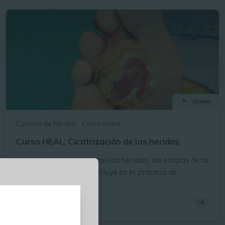
60 min
Cuidado de heridas
Curso online
Curso HEAL: Cicatrización de las heridas
Aprenda cómo cicatrizan las heridas, las etapas de la
cicatrización y lo que influye en el proceso de
curación. Después de completar este curso,
entenderá: La terminología asociada al proceso de
cicatrización de las heridas Las diferencias clave
entre la cicatrización de las heridas agudas y las de