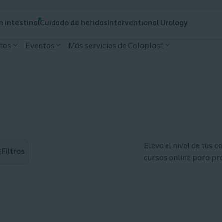
n intestinal
Cuidado de heridas
Interventional Urology
tos
Eventos
Más servicios de Coloplast
Eleva el nivel de tus 
Filtros
cursos online para pro