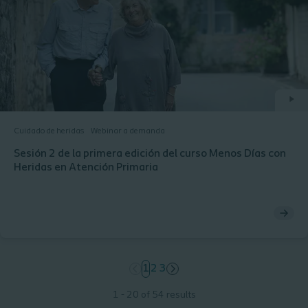
Cuidado de heridas
Webinar a demanda
Sesión 2 de la primera edición del curso Menos Días con
Heridas en Atención Primaria
page
1
page
2
page
3
1 - 20 of 54 results