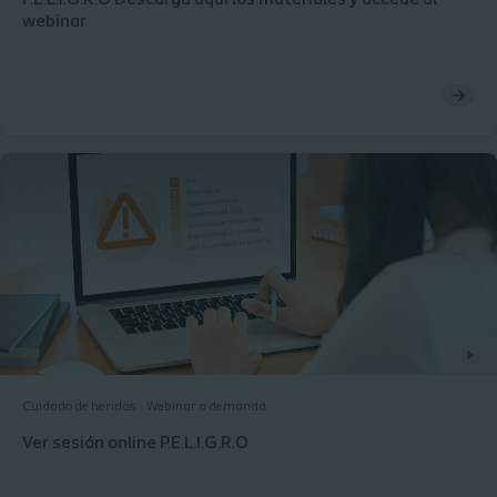
P.E.L.I.G.R.O Descarga aquí los materiales y accede al
webinar
Cuidado de heridas
Webinar a demanda
Ver sesión online P.E.L.I.G.R.O