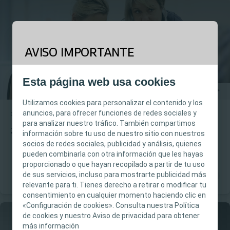
AVISO IMPORTANTE
Este sitio está previsto para profesionales
Esta página web usa cookies
sanitarios únicamente. El contenido del sitio está
destinado a fines informativos y formativos y
Utilizamos cookies para personalizar el contenido y los
puede no ser apropiado para todas las
anuncios, para ofrecer funciones de redes sociales y
Cuidado de heridas
Webinar a demanda
para analizar nuestro tráfico. También compartimos
jurisdicciones. Coloplast no proporciona
2ª Edición Curso Actualización de Lesiones Cutáneas(2)
información sobre tu uso de nuestro sitio con nuestros
asesoramiento médico, y la información y el
socios de redes sociales, publicidad y análisis, quienes
contenido no pretenden constituir
pueden combinarla con otra información que les hayas
asesoramiento médico, jurídico ni comercial ni
proporcionado o que hayan recopilado a partir de tu uso
sustituir en modo alguno el criterio médico
de sus servicios, incluso para mostrarte publicidad más
relevante para ti. Tienes derecho a retirar o modificar tu
independiente de un profesional sanitario
consentimiento en cualquier momento haciendo clic en
capacitado y autorizado. La responsabilidad de
«Configuración de cookies». Consulta nuestra Política
la atención al paciente recae en el profesional
de cookies y nuestro Aviso de privacidad para obtener
sanitario. Para obtener información detallada
más información