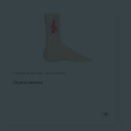
Cuidado de heridas
Herramienta
Cui
Úlcera venosa
Úl