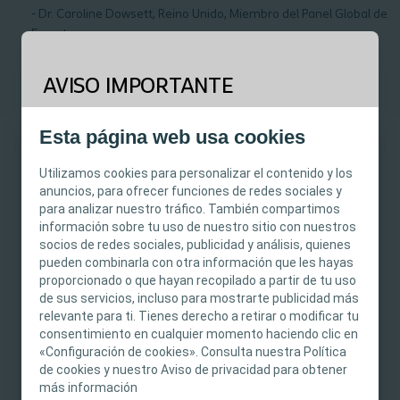
- Dr. Caroline Dowsett, Reino Unido, Miembro del Panel Global de
Expertos
AVISO IMPORTANTE
Este sitio está previsto para profesionales
Esta página web usa cookies
sanitarios únicamente. El contenido del sitio está
¿Qué es una lesión por presión?
destinado a fines informativos y formativos y
Utilizamos cookies para personalizar el contenido y los
puede no ser apropiado para todas las
anuncios, para ofrecer funciones de redes sociales y
para analizar nuestro tráfico. También compartimos
Una lesión por presión (LPP) es un daño localizado de la
jurisdicciones. Coloplast no proporciona
información sobre tu uso de nuestro sitio con nuestros
piel o el tejido subyacente que se suele formar sobre
asesoramiento médico, y la información y el
socios de redes sociales, publicidad y análisis, quienes
una prominencia ósea, como resultado de la presión, o
contenido no pretenden constituir
pueden combinarla con otra información que les hayas
de la presión en combinación con fuerzas de cizalla.
asesoramiento médico, jurídico ni comercial ni
proporcionado o que hayan recopilado a partir de tu uso
También se puede producir en tejidos blandos por
sustituir en modo alguno el criterio médico
de sus servicios, incluso para mostrarte publicidad más
relevante para ti. Tienes derecho a retirar o modificar tu
dispositivos clínicos.
independiente de un profesional sanitario
consentimiento en cualquier momento haciendo clic en
capacitado y autorizado. La responsabilidad de
«Configuración de cookies». Consulta nuestra Política
la atención al paciente recae en el profesional
de cookies y nuestro Aviso de privacidad para obtener
sanitario. Para obtener información detallada
más información