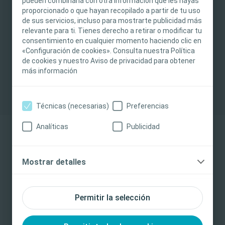
pueden combinarla con otra información que les hayas
asesoramiento médico, jurídico ni comercial ni
proporcionado o que hayan recopilado a partir de tu uso
sustituir en modo alguno el criterio médico
de sus servicios, incluso para mostrarte publicidad más
¿Cuáles son los beneficios de los
relevante para ti. Tienes derecho a retirar o modificar tu
independiente de un profesional sanitario
apósitos de hidrocoloide?
consentimiento en cualquier momento haciendo clic en
capacitado y autorizado. La responsabilidad de
«Configuración de cookies». Consulta nuestra Política
6 beneficios que el apósito de hidrocoloide
la atención al paciente recae en el profesional
de cookies y nuestro Aviso de privacidad para obtener
tiene que ofrecer en el cuidado de heridas
sanitario. Para obtener información detallada
más información
sobre los productos presentados o expuestos,
Más información
incluidas las instrucciones de uso,
contraindicaciones, riesgos, efectos,
Técnicas (necesarias)
Preferencias
precauciones y advertencias, consulte las
Analíticas
Publicidad
instrucciones de uso (IdU) del producto antes de
su uso. Además, al crear una cuenta e iniciar
sesión, acepta recibir información sobre
Mostrar detalles
cualquier cambio o actualización de contenidos,
solicitudes de comentarios, encuestas o temas
nuevos o próximos de interés. No recibirá
Permitir la selección
contenidos de comercialización ni otros
materiales promocionales sin su consentimiento