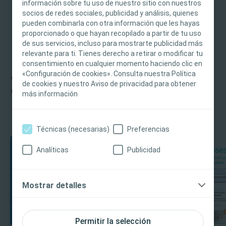
profesionales para
información sobre tu uso de nuestro sitio con nuestros
asesoramiento médico, y la información y el
socios de redes sociales, publicidad y análisis, quienes
ayudarte a ti y a tus
contenido no pretenden constituir
pueden combinarla con otra información que les hayas
pacientes
asesoramiento médico, jurídico ni comercial ni
proporcionado o que hayan recopilado a partir de tu uso
sustituir en modo alguno el criterio médico
de sus servicios, incluso para mostrarte publicidad más
Tus pacientes pueden necesitar mucha ayuda y
relevante para ti. Tienes derecho a retirar o modificar tu
independiente de un profesional sanitario
orientación, tanto antes como después de la
consentimiento en cualquier momento haciendo clic en
capacitado y autorizado. La responsabilidad de
«Configuración de cookies». Consulta nuestra Política
cirugía del estoma. En esta sección, presentamos
la atención al paciente recae en el profesional
de cookies y nuestro Aviso de privacidad para obtener
una amplia variedad de herramientas, materiales
sanitario. Para obtener información detallada
más información
sobre los productos presentados o expuestos,
y programas de Coloplast que pueden apoyarte
incluidas las instrucciones de uso,
en el cuidado y la ayuda a tus pacientes
contraindicaciones, riesgos, efectos,
Técnicas (necesarias)
Preferencias
precauciones y advertencias, consulte las
Analíticas
Publicidad
instrucciones de uso (IdU) del producto antes de
su uso. Además, al crear una cuenta e iniciar
sesión, acepta recibir información sobre
Mostrar detalles
cualquier cambio o actualización de contenidos,
solicitudes de comentarios, encuestas o temas
nuevos o próximos de interés. No recibirá
Permitir la selección
contenidos de comercialización ni otros