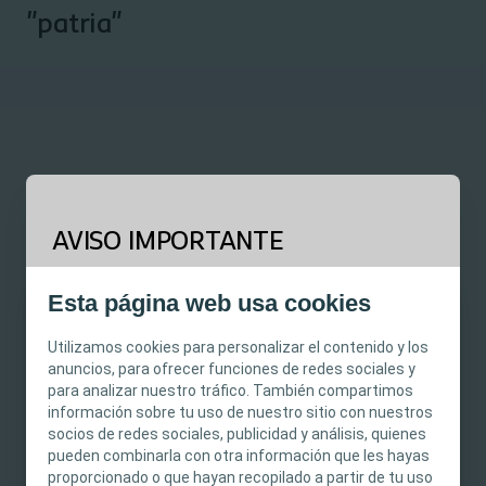
"patria"
Únete a Jessica Swinbourne (doctora, psicóloga clínica de
Australia) para compartir el viaje del paciente desde
AVISO IMPORTANTE
"estomalandia" a una nueva "patria".
Ostomy Days 2018, Copenhagen
Este sitio está previsto para profesionales
Esta página web usa cookies
sanitarios únicamente. El contenido del sitio está
destinado a fines informativos y formativos y
Utilizamos cookies para personalizar el contenido y los
puede no ser apropiado para todas las
anuncios, para ofrecer funciones de redes sociales y
para analizar nuestro tráfico. También compartimos
jurisdicciones. Coloplast no proporciona
información sobre tu uso de nuestro sitio con nuestros
asesoramiento médico, y la información y el
socios de redes sociales, publicidad y análisis, quienes
contenido no pretenden constituir
pueden combinarla con otra información que les hayas
asesoramiento médico, jurídico ni comercial ni
proporcionado o que hayan recopilado a partir de tu uso