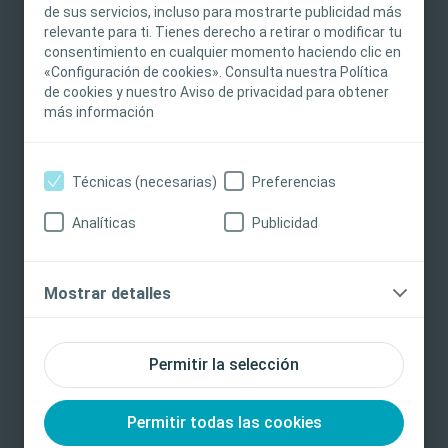
sustituir en modo alguno el criterio médico
de sus servicios, incluso para mostrarte publicidad más
relevante para ti. Tienes derecho a retirar o modificar tu
independiente de un profesional sanitario
consentimiento en cualquier momento haciendo clic en
capacitado y autorizado. La responsabilidad de
«Configuración de cookies». Consulta nuestra Política
la atención al paciente recae en el profesional
de cookies y nuestro Aviso de privacidad para obtener
sanitario. Para obtener información detallada
más información
sobre los productos presentados o expuestos,
De "estomalandia" a una nueva "patria" /
9,38
min
incluidas las instrucciones de uso,
contraindicaciones, riesgos, efectos,
Técnicas (necesarias)
Preferencias
precauciones y advertencias, consulte las
Analíticas
Publicidad
instrucciones de uso (IdU) del producto antes de
Explorar otros contenidos
su uso. Además, al crear una cuenta e iniciar
sesión, acepta recibir información sobre
Mostrar detalles
cualquier cambio o actualización de contenidos,
solicitudes de comentarios, encuestas o temas
nuevos o próximos de interés. No recibirá
Permitir la selección
contenidos de comercialización ni otros
materiales promocionales sin su consentimiento
explícito.
Permitir todas las cookies