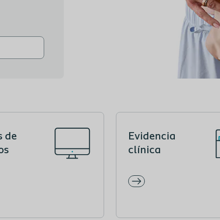
s de
Evidencia
os
clínica