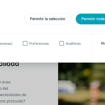
Descubrir más
Permitir la selección
Permitir toda
Mo
esarias)
Preferencias
Analíticas
alidad
n área
o del
necesidades de
ona protuida?