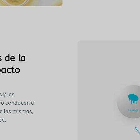
 de la
pacto
 y las
do conducen a
e las mismas,
da.