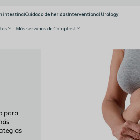
n intestinal
Cuidado de heridas
Interventional Urology
tos
Más servicios de Coloplast
o para
 más
rategias