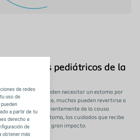
os cuidados pediátricos de la
unciones de redes
os niños pequeños pueden necesitar un estoma por
 tu uso de
nes. Afortunadamente, muchas pueden revertirse a
s pueden
 niño crece. Independientemente de la causa
do a partir de tu
e la duración del estoma, los cuidados que recibe
enes derecho a
niño pueden tener un gran impacto.
nfiguración de
ra obtener más