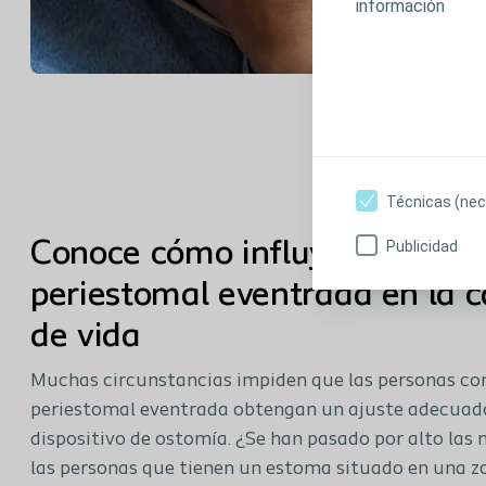
información
Técnicas (nec
Publicidad
Conoce cómo influye un área
periestomal eventrada en la c
de vida
Muchas circunstancias impiden que las personas co
periestomal eventrada obtengan un ajuste adecuad
dispositivo de ostomía. ¿Se han pasado por alto las 
las personas que tienen un estoma situado en una z