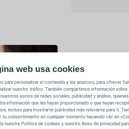
Conoce l
gina web usa cookies
ostomía
s para personalizar el contenido y los anuncios, para ofrecer f
Los bebés y l
analizar nuestro tráfico. También compartimos información sobre
diversas razo
 nuestros socios de redes sociales, publicidad y análisis, quiene
medida que el
tra información que les hayas proporcionado o que hayan recopila
subyacente o d
ios, incluso para mostrarte publicidad más relevante para ti. Ti
un bebé o un 
car tu consentimiento en cualquier momento haciendo clic en «Co
ta nuestra Política de cookies y nuestro Aviso de privacidad pa