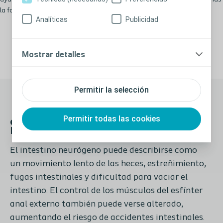
la formación y el seguimiento de los pacientes.
Analíticas
Publicidad
Mostrar detalles
Permitir la selección
¿Qué es el intestino
Permitir todas las cookies
neurógeno?
El intestino neurógeno puede describirse como
un movimiento lento de las heces, estreñimiento,
fugas intestinales y dificultad para vaciar el
intestino. El control de los músculos del esfínter
anal externo también puede verse alterado,
aumentando el riesgo de accidentes intestinales.