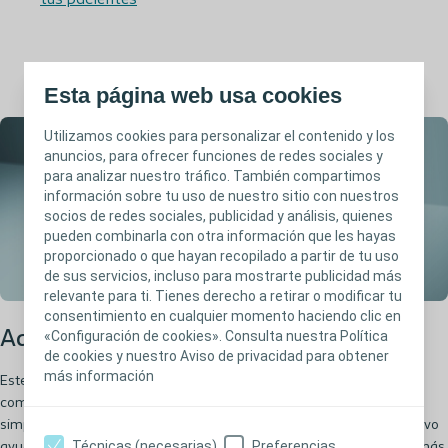
tus pacientes
Esta página web usa cookies
Utilizamos cookies para personalizar el contenido y los
anuncios, para ofrecer funciones de redes sociales y
para analizar nuestro tráfico. También compartimos
información sobre tu uso de nuestro sitio con nuestros
socios de redes sociales, publicidad y análisis, quienes
pueden combinarla con otra información que les hayas
proporcionado o que hayan recopilado a partir de tu uso
de sus servicios, incluso para mostrarte publicidad más
relevante para ti. Tienes derecho a retirar o modificar tu
consentimiento en cualquier momento haciendo clic en
«Configuración de cookies». Consulta nuestra Política
Adherencia e inicio de la ITA
de cookies y nuestro Aviso de privacidad para obtener
más información
Este vídeo muestra cómo Peristeen® Light ayuda a ofrecer un buen
comienzo en la irrigación transanal gracias a tres factores clave:
simplicidad, comodidad y apoyo continuo. Su diseño sencillo e intuitivo
Técnicas (necesarias)
Preferencias
ayuda a minimizar las molestias físicas y mentales, facilitando además