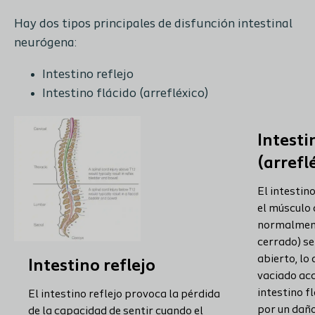
Hay dos tipos principales de disfunción intestinal
neurógena:
Intestino reflejo
Intestino flácido (arrefléxico)
Intesti
(arrefl
El intestin
el músculo 
normalment
cerrado) se
abierto, lo
Intestino reflejo
vaciado acc
intestino f
El intestino reflejo provoca la pérdida
por un daño
de la capacidad de sentir cuando el