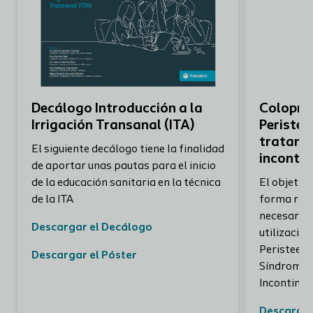
Decálogo Introducción a la
Coloproc
Irrigación Transanal (ITA)
Peristee
tratami
El siguiente decálogo tiene la finalidad
incontin
de aportar unas pautas para el inicio
de la educación sanitaria en la técnica
El objetivo
de la ITA
forma res
necesarios
Descargar el Decálogo
utilización
Peristeen 
Descargar el Póster
Síndrome d
Incontinen
Descargar