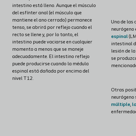
intestino está lleno. Aunque el músculo
del esfínter anal (el músculo que
mantiene el ano cerrado) permanece
Una de las 
tenso, se abrirá por reflejo cuando el
neurógeno
recto se llene y, por lo tanto, el
espinal
(LM
intestino puede vaciarse en cualquier
intestinal 
momento a menos que se maneje
lesión de l
adecuadamente. El intestino reflejo
se produzca
puede producirse cuando la médula
mencionado
espinal está dañada por encima del
nivel T12.
Otras posib
neurógeno 
múltiple
,
l
enfermedad