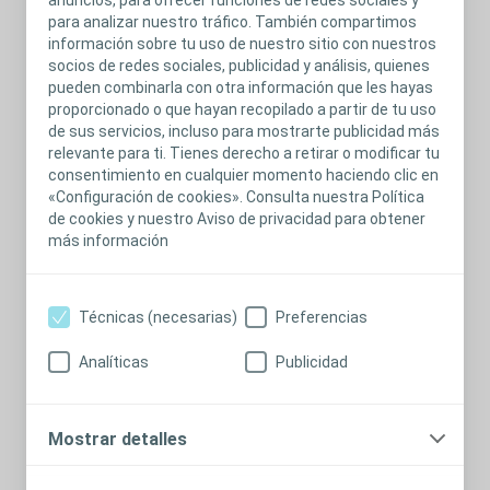
anuncios, para ofrecer funciones de redes sociales y
para analizar nuestro tráfico. También compartimos
información sobre tu uso de nuestro sitio con nuestros
Trabajemos juntos para prevenir las
socios de redes sociales, publicidad y análisis, quienes
complicaciones de la piel periestomal
pueden combinarla con otra información que les hayas
proporcionado o que hayan recopilado a partir de tu uso
de sus servicios, incluso para mostrarte publicidad más
Para romper el círculo de fugas y complicaciones cutáneas, es
relevante para ti. Tienes derecho a retirar o modificar tu
importante que se evalúe individualmente el riesgo de
consentimiento en cualquier momento haciendo clic en
complicaciones cutáneas periestomales (CPP) de cada
«Configuración de cookies». Consulta nuestra Política
paciente. Son muchos los factores que pueden influir en el
de cookies y nuestro Aviso de privacidad para obtener
riesgo de sufrir complicaciones en la piel periestomal, y el
más información
Modelo de Factores de Riesgo los divide en tres categorías
facilitando la evaluación del mismo en la práctica diaria.
Ver evidencia
Técnicas (necesarias)
Preferencias
Explorar herramientas
Analíticas
Publicidad
Mostrar detalles