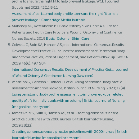
profile to ensure the right fit to help prevent leakage. WCET Journal
Supplemet 2022;42(1):8-11
Assessment of peristomal body profile to ensure the right fit to help
prevent leakage :: Cambridge Media Journals
Mahoney MF, Rozenboom BJ. Basic Ostomy Skin Care: A Guide for
Patients and Health Care Providers. Wound, Ostomy and Continence
Nurses Society. 2018
Basic_Ostomy_Skin_Care
Colwell JC, Bain KA, Hansen AS, et al. International Consensus Results:
Development of Practice Guidelines for Assessment of Peristomal Body
and Stoma Profiles, Patient Engagement, and Patient Follow-up. JWOCN.
2019;46(6):497-504.​
International Consensus Results: Development of Practice Gui... : Journal
of Wound Ostomy & Continence Nursing (lww.com)​
Vendelbo G, Carlsson E, Tøndel LT et al. Using peristomal body profile
assessment to improve leakage, British Journal of Nursing. 2023;32(4)
Using peristomal body profile assessment to improve leakage-related
quality of life for individuals with an ostomy | British Journal of Nursing
(magonlinelibrary.com)
James-Reid S, Bain K, Hansen AS, et al. Creating consensus-based
practice guidelines with 2000 nurses. British Journal of Nursing,
2019;28(22)
Creating consensus-based practice guidelines with 2000 nurses | British
Journal of Nursing (magonlinelibrary.com)