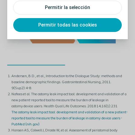
Permitir la selección
Permitir todas las cookies
Andersen, B.D., et al., Introduction to the Dialogue Study: methods and
baseline demographic findings. Gastrointestinal Nursing, 2011.
9(Sup2):4-8.​
Nafees et al. The ostomy leak impact tool: development and validation of a
new patient-reported tool to measure the burden of leakage in
ostomy device users. Health Qual Life Outcomes. 2018 14;16(1):231
The ostomy leak impact tool: development and validation of a new patient-
reported tool to measure the burden of leakage in ostomy device users -
PubMed (nih.gov)
Hansen AS, Colwell J, Droste W, et al. Assessment of peristomal body