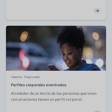
seguridad a los pacientes y es la estrategia de
prevención y tratamiento más importante. Es la clave
para evitar el círculo de fugas y problemas de la piel. Pero
conseguir el ajuste correcto no es fácil. En Coloplast,
creemos que hay 5 retos que hay que superar para que
un dispositivo se ajuste correctamente.
Ostomía
Página web
Perfiles corporales eventrados
Alrededor de un tercio de las personas que viven
con un estoma tienen un perfil corporal
periestomal eventrado debido a pliegues y
protuberancias. Los datos de nuestro estudio