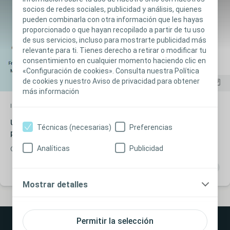
socios de redes sociales, publicidad y análisis, quienes
pueden combinarla con otra información que les hayas
proporcionado o que hayan recopilado a partir de tu uso
de sus servicios, incluso para mostrarte publicidad más
relevante para ti. Tienes derecho a retirar o modificar tu
consentimiento en cualquier momento haciendo clic en
«Configuración de cookies». Consulta nuestra Política
de cookies y nuestro Aviso de privacidad para obtener
más información
Interventional Urology
Estudio de investigación
User experience with the New graphic Interface & Laser
Técnicas (necesarias)
Preferencias
parameters
Analíticas
Publicidad
Clinical summary published on first experiences with the thulium
fiber laser and settings for urinary treatments. Dr. Catalina
Solano, Dr. Luigi Candela, Pf. Olivier Traxer, Dr. Frédéric Panthier,
Dr. Mariela Corrales
Mostrar detalles
Permitir la selección