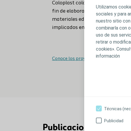
Coloplast colabora con diferentes
Utilizamos cookie
fin de elaborar proyectos de inve
sociales y para 
materiales educativos para otros
nuestro sitio con
implicados en el campo de la inco
combinarla con o
uso de sus servic
retirar o modifi
cookies». Consul
información
Conoce los proyectos de nuestros gr
Técnicas (nec
Publicidad
Publicaciones