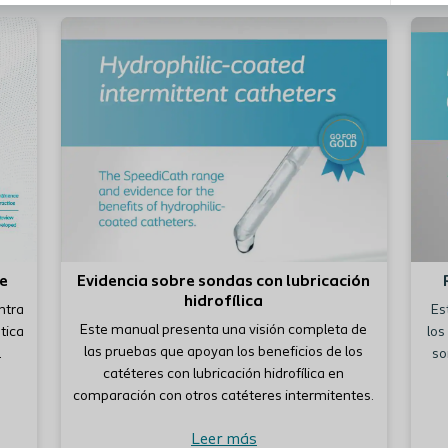
Ver o descar
fe
Evidencia sobre sondas con lubricación
hidrofílica
ntra
Es
Este manual presenta una visión completa de
stica
los
las pruebas que apoyan los beneficios de los
l
so
catéteres con lubricación hidrofílica en
comparación con otros catéteres intermitentes.
Leer más