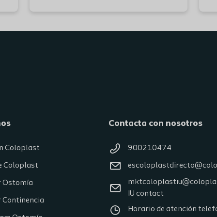
nos
Contacta con nosotros
n Coloplast
900210474
e Coloplast
escoloplastdirecto@col
mktcoloplastiu@colopla
r Ostomía
IU contact
 Continencia
Horario de atención telef