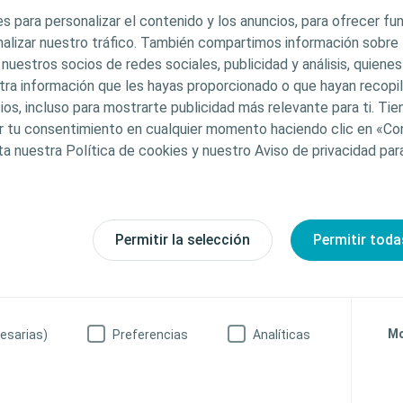
 profesionales con el
s para personalizar el contenido y los anuncios, para ofrecer f
stigación así como
analizar nuestro tráfico. También compartimos información sobre
 profesionales
 nuestros socios de redes sociales, publicidad y análisis, quiene
ntinencia urinaria.
tra información que les hayas proporcionado o que hayan recopila
ios, incluso para mostrarte publicidad más relevante para ti. Ti
car tu consentimiento en cualquier momento haciendo clic en «Co
ta nuestra Política de cookies y nuestro Aviso de privacidad pa
upos de expertos
Permitir la selección
Permitir toda
Mo
esarias)
Preferencias
Analíticas