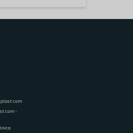
oplast.com
st.com -
ónica: