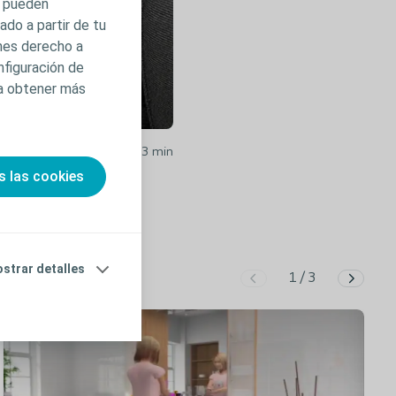
s pueden
do a partir de tu
enes derecho a
nfiguración de
ra obtener más
h Compact Set MUJER /
3,3
min
s las cookies
strar detalles
1
/
3