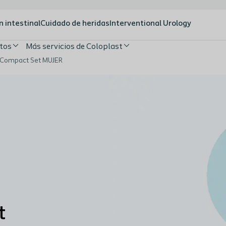
n intestinal
Cuidado de heridas
Interventional Urology
tos
Más servicios de Coloplast
 Compact Set MUJER
t