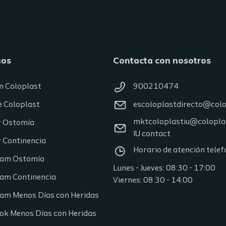
nos
Contacta con nosotros
n Coloplast
900210474
e Coloplast
escoloplastdirecto@col
mktcoloplastiu@colopla
r Ostomía
IU contact
 Continencia
Horario de atención telef
ram Ostomía
Lunes - Jueves: 08:30 - 17:00
ram Continencia
Viernes: 08:30 - 14:00
ram Menos Días con Heridas
ok Menos Días con Heridas