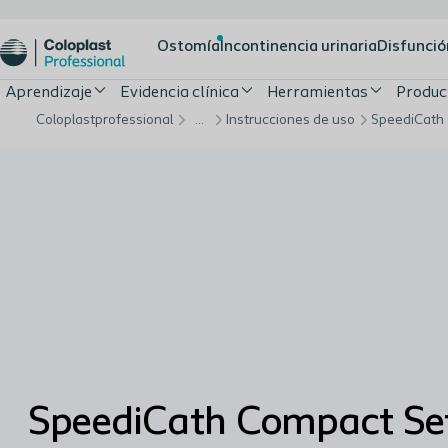
Ostomía
Incontinencia urinaria
Disfunció
Aprendizaje
Evidencia clínica
Herramientas
Produc
Coloplastprofessional
…
Instrucciones de uso
SpeediCath
SpeediCath Compact Se