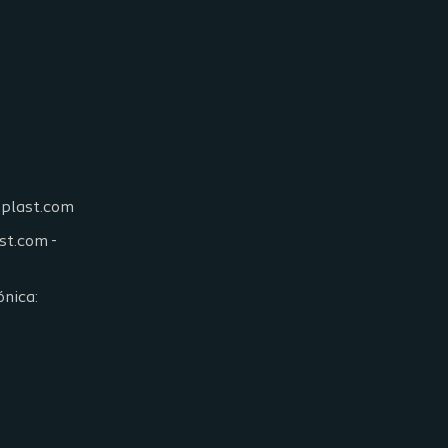
oplast.com
st.com -
ónica: