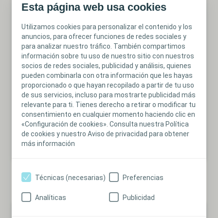
Esta página web usa cookies
Utilizamos cookies para personalizar el contenido y los
anuncios, para ofrecer funciones de redes sociales y
para analizar nuestro tráfico. También compartimos
información sobre tu uso de nuestro sitio con nuestros
socios de redes sociales, publicidad y análisis, quienes
Las Rutas por tipo de herida
PDF
pueden combinarla con otra información que les hayas
proporcionado o que hayan recopilado a partir de tu uso
Desgarros cutáneos
de sus servicios, incluso para mostrarte publicidad más
relevante para ti. Tienes derecho a retirar o modificar tu
Herida causada por cizallamiento, fricción y/o fuerza
consentimiento en cualquier momento haciendo clic en
contundente que provoca la separación de las capas
«Configuración de cookies». Consulta nuestra Política
cutáneas.
de cookies y nuestro Aviso de privacidad para obtener
más información
Técnicas (necesarias)
Preferencias
Analíticas
Publicidad