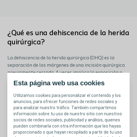
¿Qué es una dehiscencia de la herida
quirúrgica?
La dehiscencia de la herida quirúrgica (DHQ) es la
separación de los márgenes de una incisión quirúrgica
previamente cerrada. A veces implica la exposición o
protrusión de los tejidos, órganos o implantes
Esta página web usa cookies
subyacentes. La separación puede producirse en una o
varias regiones, o abarcar toda la longitud de la
Utilizamos cookies para personalizar el contenido y los
anuncios, para ofrecer funciones de redes sociales y
incisión, y puede afectar a algunas o a todas las capas
para analizar nuestro tráfico. También compartimos
de tejido.¹
información sobre tu uso de nuestro sitio con nuestros
socios de redes sociales, publicidad y análisis, quienes
pueden combinarla con otra información que les hayas
proporcionado o que hayan recopilado a partir de tu uso