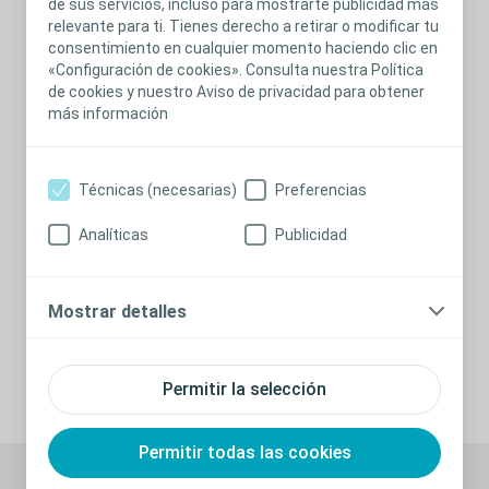
de sus servicios, incluso para mostrarte publicidad más
relevante para ti. Tienes derecho a retirar o modificar tu
consentimiento en cualquier momento haciendo clic en
«Configuración de cookies». Consulta nuestra Política
de cookies y nuestro Aviso de privacidad para obtener
más información
Técnicas (necesarias)
Preferencias
Analíticas
Publicidad
Dehiscencia de herida quirúrgica en múltiples
Surgic
regiones.
quirúr
incisi
Grade 1 - Dermal layer only involved – No visible
Mostrar detalles
involvi
subcutaneous fat
tissue
Grade 2
Permitir la selección
Permitir todas las cookies