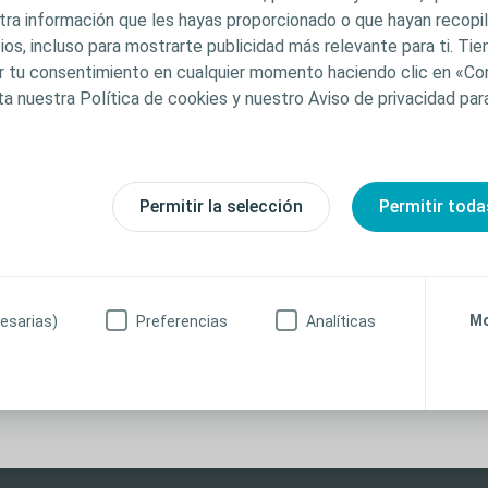
l contenido no pretenden constituir asesoramiento médi
tra información que les hayas proporcionado o que hayan recopila
ios, incluso para mostrarte publicidad más relevante para ti. Ti
stituir en modo alguno el criterio médico independiente
car tu consentimiento en cualquier momento haciendo clic en «Co
itario capacitado y autorizado. La responsabilidad de la
ta nuestra Política de cookies y nuestro Aviso de privacidad pa
en el profesional sanitario. Para obtener información d
resentados o expuestos, incluidas las instrucciones de u
nes, riesgos, efectos, precauciones y advertencias, cons
e uso (IdU) del producto antes de su uso. Además, al cr
Permitir la selección
Permitir toda
 acepta recibir información sobre cualquier cambio o act
licitudes de comentarios, encuestas o temas nuevos o p
ibirá contenidos de comercialización ni otros materiale
miento explícito.
Mo
esarias)
Preferencias
Analíticas
anitario
No soy profesional sanitario
recibir de