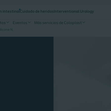
n intestinal
Cuidado de heridas
Interventional Urology
tos
Eventos
Más servicios de Coloplast
La Guía de Corte Biatain Silicone Non Border