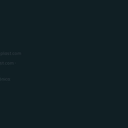
oplast.com
st.com -
ónica: