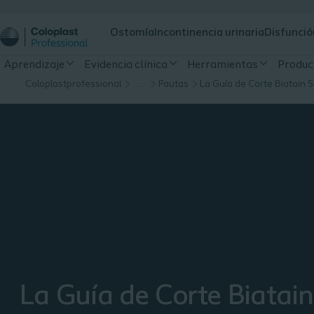
Ostomía
Incontinencia urinaria
Disfunció
Aprendizaje
Evidencia clínica
Herramientas
Produc
Coloplastprofessional
…
Pautas
La Guía de Corte Biatain