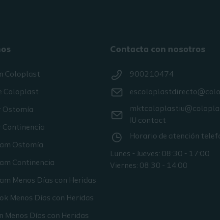
nos
Contacta con nosotros
n Coloplast
900210474
e Coloplast
escoloplastdirecto@col
mktcoloplastiu@colopla
r Ostomía
IU contact
 Continencia
Horario de atención telef
ram Ostomía
Lunes - Jueves: 08:30 - 17:00
ram Continencia
Viernes: 08:30 - 14:00
ram Menos Días con Heridas
ok Menos Días con Heridas
n Menos Días con Heridas